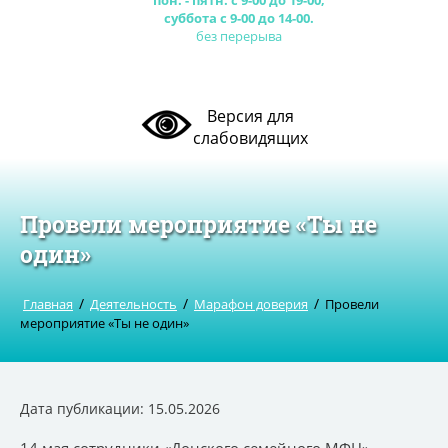
пон. - пятн. с 9-00 до 19-00,
суббота с 9-00 до 14-00.
без перерыва
Версия для
слабовидящих
Провели мероприятие «Ты не
один»
/
/
/
Главная
Деятельность
Марафон доверия
Провели
мероприятие «Ты не один»
Дата публикации: 15.05.2026
14 мая сотрудники «Донского семейного МФЦ»