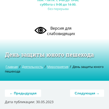
пон. - пятн. с 9-00 до 19-00,
суббота с 9-00 до 14-00.
без перерыва
Версия для
слабовидящих
День защиты юного пешехода
/
/
/
Главная
Деятельность
Мероприятия
День защиты юного
пешехода
← Предыдущая
Следующая →
Дата публикации: 30.05.2023