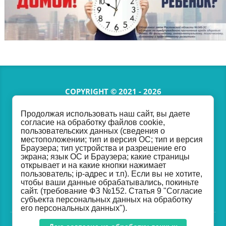
COPYRIGHT © 2021 - 2026
Продолжая использовать наш сайт, вы даете
согласие на обработку файлов cookie,
2670515@donland.ru
пользовательских данных (сведения о
местоположении; тип и версия ОС; тип и версия
Браузера; тип устройства и разрешение его
экрана; язык ОС и Браузера; какие страницы
открывает и на какие кнопки нажимает
ИНН
6164102193
/КПП
616401001
пользователь; ip-адрес и т.п). Если вы не хотите,
ОГРН
1026103271853
чтобы ваши данные обрабатывались, покиньте
сайт. (требование ФЗ №152. Статья 9 "Согласие
субъекта персональных данных на обработку
его персональных данных").