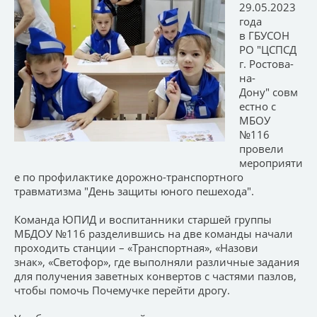
29.05.2023
года
в ГБУСОН
РО "ЦСПСД
г. Ростова-
на-
Дону" совм
естно с
МБОУ
№116
провели
мероприяти
е по профилактике дорожно-транспортного
травматизма "День защиты юного пешехода".
Команда ЮПИД и воспитанники старшей группы
МБДОУ №116 разделившись на две команды начали
проходить станции – «Транспортная», «Назови
знак», «Светофор», где выполняли различные задания
для получения заветных конвертов с частями пазлов,
чтобы помочь Почемучке перейти дрогу.