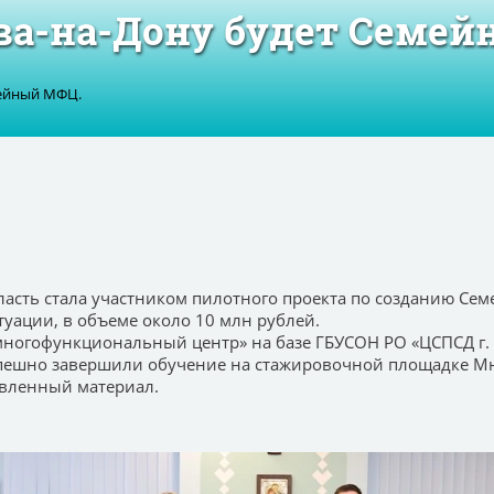
ова-на-Дону будет Семе
мейный МФЦ.
область стала участником пилотного проекта по созданию С
уации, в объеме около 10 млн рублей.
многофункциональный центр» на базе ГБУСОН РО «ЦСПСД г. 
успешно завершили обучение на стажировочной площадке М
авленный материал.