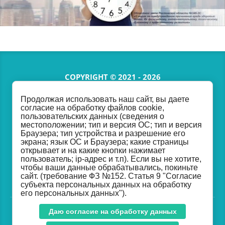
COPYRIGHT © 2021 - 2026
Продолжая использовать наш сайт, вы даете
согласие на обработку файлов cookie,
2670515@donland.ru
пользовательских данных (сведения о
местоположении; тип и версия ОС; тип и версия
Браузера; тип устройства и разрешение его
экрана; язык ОС и Браузера; какие страницы
открывает и на какие кнопки нажимает
ИНН
6164102193
/КПП
616401001
пользователь; ip-адрес и т.п). Если вы не хотите,
ОГРН
1026103271853
чтобы ваши данные обрабатывались, покиньте
сайт. (требование ФЗ №152. Статья 9 "Согласие
субъекта персональных данных на обработку
его персональных данных").
Даю согласие на обработку данных
Made in Taptop