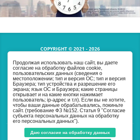
COPYRIGHT © 2021 - 2026
Продолжая использовать наш сайт, вы даете
согласие на обработку файлов cookie,
2670515@donland.ru
пользовательских данных (сведения о
местоположении; тип и версия ОС; тип и версия
Браузера; тип устройства и разрешение его
экрана; язык ОС и Браузера; какие страницы
открывает и на какие кнопки нажимает
ИНН
6164102193
/КПП
616401001
пользователь; ip-адрес и т.п). Если вы не хотите,
ОГРН
1026103271853
чтобы ваши данные обрабатывались, покиньте
сайт. (требование ФЗ №152. Статья 9 "Согласие
субъекта персональных данных на обработку
его персональных данных").
Даю согласие на обработку данных
Made in Taptop